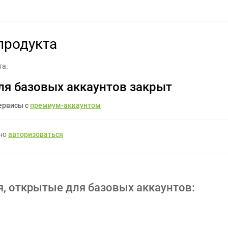
оздание коробки для продукта - Задание для фрилансеров #6279
продукта
та.
ля базовых аккаунтов закрыт
ервисы с
премиум-аккаунтом
жно
авторизоваться
я, открытые для базовых аккаунтов: