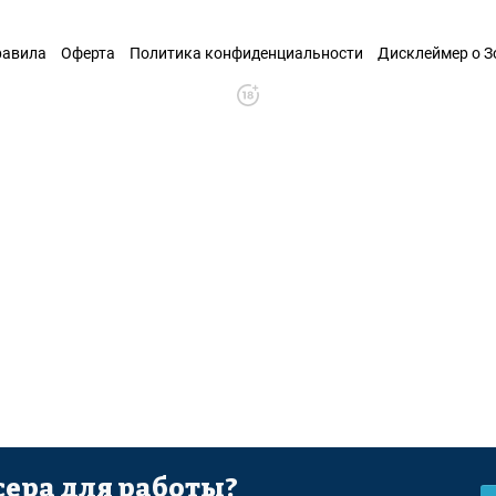
равила
Оферта
Политика конфиденциальности
Дисклеймер о 
ера для работы?