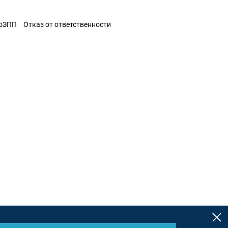
ЗоЗПП
Отказ от ответственности