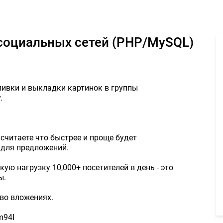
постера для социальных сетей (PHP/MySQL) - Задание для фрила
 социальных сетей (PHP/MySQL)
ивки и выкладки картинок в группы
.
 считаете что быстрее и проще будет
 для предложений.
ую нагрузку 10,000+ посетителей в день - это
ы.
во вложениях.
m94I