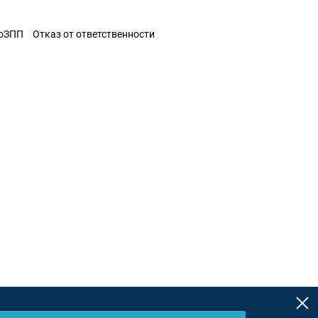
ЗоЗПП
Отказ от ответственности