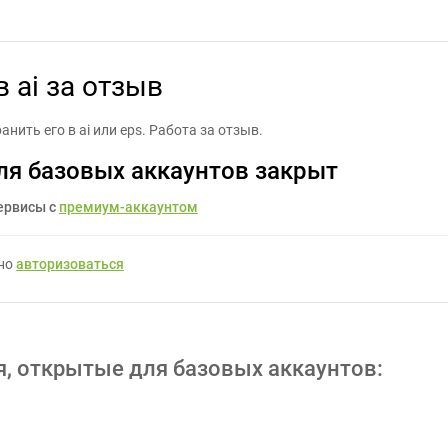
ранить файл из cdr в ai за отзыв - Задание для фрилансеров #129
в ai за отзыв
нить его в ai или eps. Работа за отзыв.
ля базовых аккаунтов закрыт
ервисы с
премиум-аккаунтом
жно
авторизоваться
я, открытые для базовых аккаунтов: