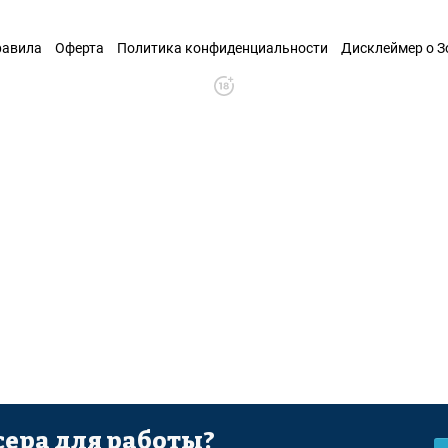
равила
Оферта
Политика конфиденциальности
Дисклеймер о 
ера для работы?