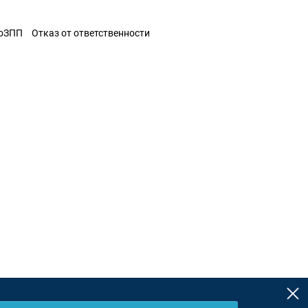
ЗоЗПП
Отказ от ответственности