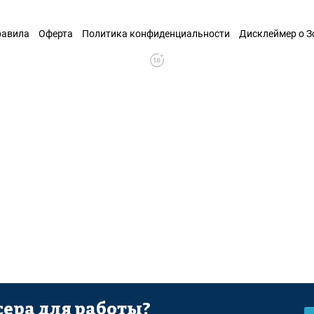
равила
Оферта
Политика конфиденциальности
Дисклеймер о 
ера для работы?