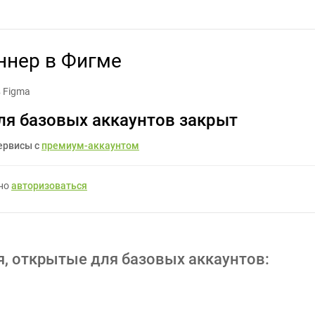
рать рекламный баннер в Фигме - Задание для фрилансеров #157
ннер в Фигме
 Figma
ля базовых аккаунтов закрыт
ервисы с
премиум-аккаунтом
жно
авторизоваться
я, открытые для базовых аккаунтов: