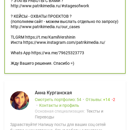
? ЭТАПЫ РАБОТЫ С ВАМИ ?
http://www.patrikimedia.ru/#stagesofwork
? КЕЙСЫ - ОХВАТЫ ПРОЕКТОВ ?
(пополняем сайт - можем выслать отдельно по запросу)
http://www.patrikimedia.ru/our_cases
TLGRM https://t.me/KamilVershinin
Инста https://www.instagram.com/patrikimedia.ru/
Whats App https://wa.me/79625323773
Жду Вашего решения. Спасибо =)
Анна Курганская
Смотреть портфолио: 54
Отзывы:
14
2
Контакты и профиль
Основная специализация:
Тексты и
Переводы
Здравствуйте! Напишу посты для ваших соц сетей