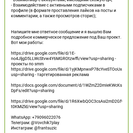
- Взаимодействие с активными подписчиками в
профиле (в формате проставления лайков на посты и
комментарии, а также просмотров сторис);
Напишите мне ответное сообщение и я вышлю Вам
подробное коммерческое предложение под Ваш проект.
Вот мои работы:
https://drive.google.com/file/d/1E-
no4JljgD5LLWcStvw4Y6MGROtzwffi/view?usp=sharing -
проекты по smm
https://drive.google.com/file/d/1yjKMpnwxP78cYveSTOoUxrUNB
usp=sharing - таргетированная реклама
https://docs.google.com/document/d/1WZmZ2DmIeKWcKs6N5q
DpFs/edit?usp=sharing
https://drive.google.com/file/d/1R6XwbQOC3csAsi2mD2Gfwp6-
t0KMiZld/view?usp=sharing
WhatsApp: +79096022076
Телеграм: @Vovchik7play
Инстаграм: @frantsuzic