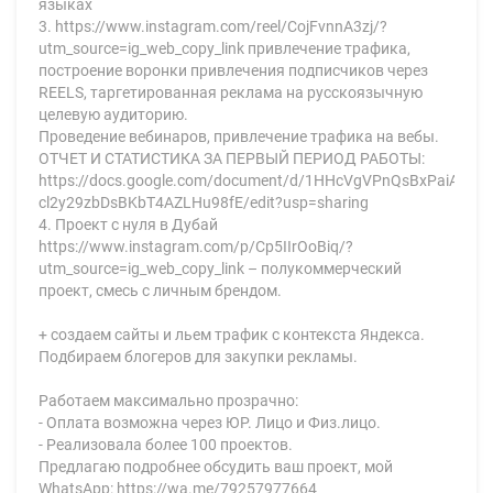
языках
3. https://www.instagram.com/reel/CojFvnnA3zj/?
utm_source=ig_web_copy_link привлечение трафика,
построение воронки привлечения подписчиков через
REELS, таргетированная реклама на русскоязычную
целевую аудиторию.
Проведение вебинаров, привлечение трафика на вебы.
ОТЧЕТ И СТАТИСТИКА ЗА ПЕРВЫЙ ПЕРИОД РАБОТЫ:
https://docs.google.com/document/d/1HHcVgVPnQsBxPaiA0Y-
cl2y29zbDsBKbT4AZLHu98fE/edit?usp=sharing
4. Проект с нуля в Дубай
https://www.instagram.com/p/Cp5IIrOoBiq/?
utm_source=ig_web_copy_link – полукоммерческий
проект, смесь с личным брендом.
+ создаем сайты и льем трафик с контекста Яндекса.
Подбираем блогеров для закупки рекламы.
Работаем максимально прозрачно:
- Оплата возможна через ЮР. Лицо и Физ.лицо.
- Реализовала более 100 проектов.
Предлагаю подробнее обсудить ваш проект, мой
WhatsApp: https://wa.me/79257977664