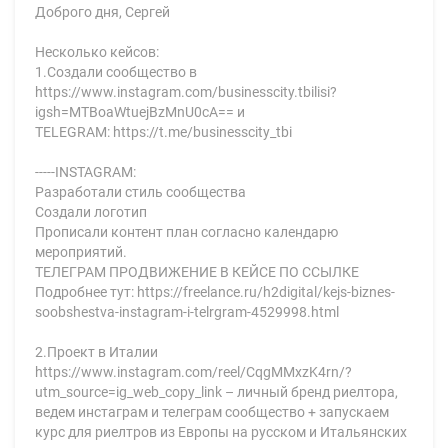
Доброго дня, Сергей
Несколько кейсов:
1.Создали сообщество в
https://www.instagram.com/businesscity.tbilisi?
igsh=MTBoaWtuejBzMnU0cA== и
TELEGRAM: https://t.me/businesscity_tbi
-----INSTAGRAM:
Разработали стиль сообщества
Создали логотип
Прописали контент план согласно календарю
мероприятий.
ТЕЛЕГРАМ ПРОДВИЖЕНИЕ В КЕЙСЕ ПО ССЫЛКЕ
Подробнее тут: https://freelance.ru/h2digital/kejs-biznes-
soobshestva-instagram-i-telrgram-4529998.html
2.Проект в Италии
https://www.instagram.com/reel/CqgMMxzK4rn/?
utm_source=ig_web_copy_link – личный бренд риелтора,
ведем инстаграм и телеграм сообщество + запускаем
курс для риелтров из Европы на русском и Итальянских