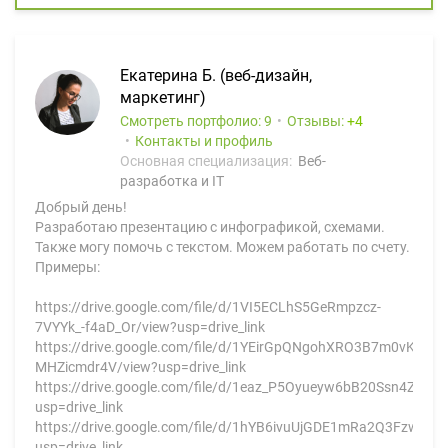
Екатерина Б. (веб-дизайн,
маркетинг)
Смотреть портфолио: 9
Отзывы:
4
Контакты и профиль
Основная специализация:
Веб-
разработка и IT
Добрый день!
Разработаю презентацию с инфографикой, схемами.
Также могу помочь с текстом. Можем работать по счету.
Примеры:
https://drive.google.com/file/d/1VI5ECLhS5GeRmpzcz-
7VYYk_-f4aD_Or/view?usp=drive_link
https://drive.google.com/file/d/1YEirGpQNgohXRO3B7m0vK-
MHZicmdr4V/view?usp=drive_link
https://drive.google.com/file/d/1eaz_P5Oyueyw6bB20Ssn4ZOiX
usp=drive_link
https://drive.google.com/file/d/1hYB6ivuUjGDE1mRa2Q3FzwN5
usp=drive_link