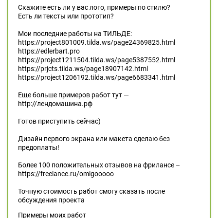
Скажите есть ли у вас лого, примеры по стилю?
Есть ли тексты или прототип?
Мои последние работы на ТИЛЬДЕ:
https://project801009.tilda.ws/page24369825.html
https://edlerbart.pro
https://project1211504.tilda.ws/page5387552.html
https://prjcts.tilda.ws/page18907142.html
https://project1206192.tilda.ws/page6683341.html
Еще больше примеров работ тут —
http://лендомашина.рф
Готов приступить сейчас)
Дизайн первого экрана или макета сделаю без
предоплаты!
Более 100 положительных отзывов на фрилансе –
https://freelance.ru/omigooooo
Точную стоимость работ смогу сказать после
обсуждения проекта
Примеры моих работ