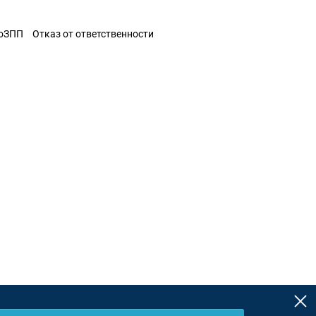
ЗоЗПП
Отказ от ответственности