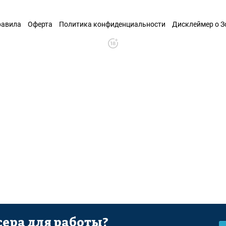
равила
Оферта
Политика конфиденциальности
Дисклеймер о 
ера для работы?