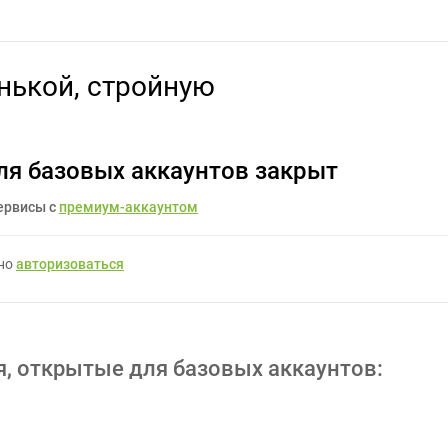
ть из меня полненькой, стройную - Задание для фрилансеров #1
нькой, стройную
ля базовых аккаунтов закрыт
ервисы с
премиум-аккаунтом
жно
авторизоваться
я, открытые для базовых аккаунтов: