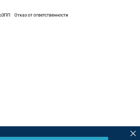
ЗоЗПП
Отказ от ответственности