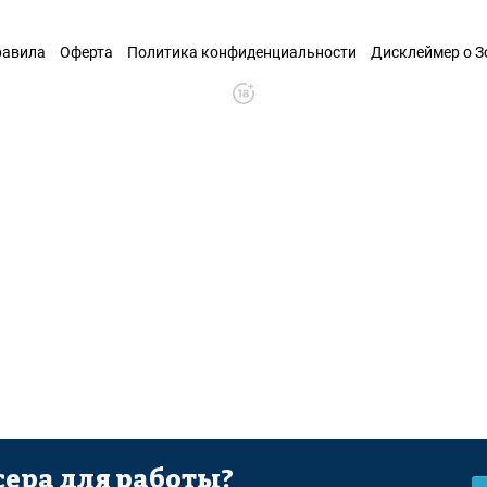
равила
Оферта
Политика конфиденциальности
Дисклеймер о 
ера для работы?