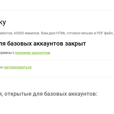
Сделать емаил рассылку - Задание для фрилансеров #1217512
ку
лиентов, 45000 емаилов. Вам даю HTML готовое письмо и PDF файл
ля базовых аккаунтов закрыт
ервисы с
премиум-аккаунтом
жно
авторизоваться
я, открытые для базовых аккаунтов: