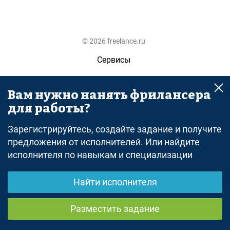
© 2026 freelance.ru
Сервисы
Помощь
Вам нужно нанять фрилансера
Поиск
для работы?
Правила
Зарегистрируйтесь, создайте задание и получите
Оферта
предложения от исполнителей. Или найдите
исполнителя по навыкам и специализации
Политика конфиденциальности
Дисклеймер о ЗоЗПП
Найти исполнителя
Отказ от ответственности
Разместить задание