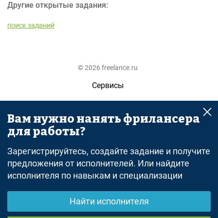
Другие открытые задания:
поиск заданий
© 2026 freelance.ru
Сервисы
Помощь
Вам нужно нанять фрилансера
Поиск
для работы?
Правила
Зарегистрируйтесь, создайте задание и получите
Оферта
предложения от исполнителей. Или найдите
исполнителя по навыкам и специализации
Политика конфиденциальности
Дисклеймер о ЗоЗПП
Найти исполнителя
Отказ от ответственности