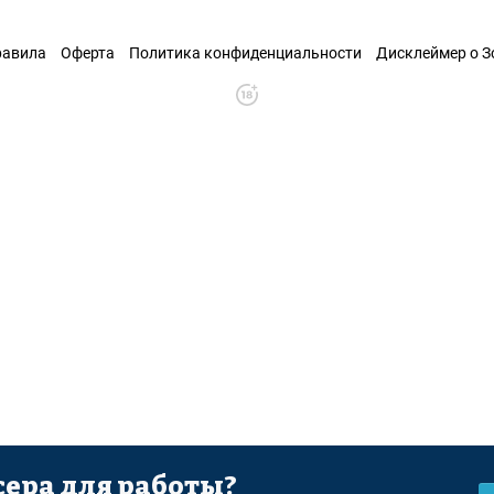
равила
Оферта
Политика конфиденциальности
Дисклеймер о 
ера для работы?