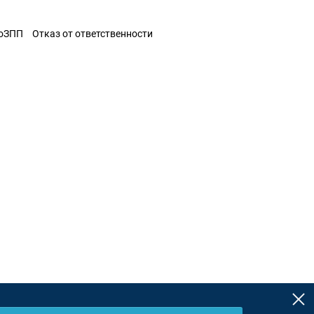
ЗоЗПП
Отказ от ответственности