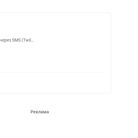
6
ерез SMS (Twil…
Реклама