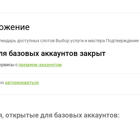
сайт + мобильное приложение - Задание для фрилансеров #163681
ложение
ндарь доступных слотов Выбор услуги и мастера Подтверждение ч
ля базовых аккаунтов закрыт
ервисы с
премиум-аккаунтом
жно
авторизоваться
я, открытые для базовых аккаунтов: