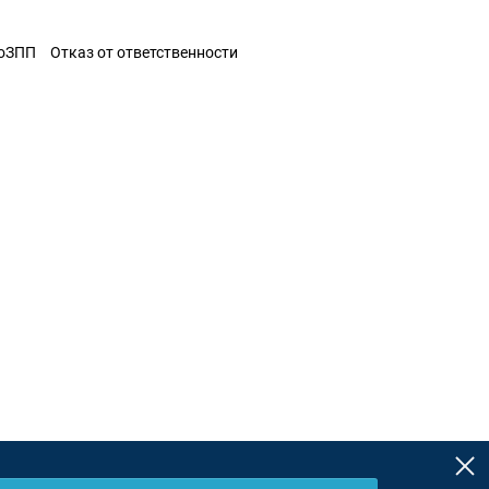
ЗоЗПП
Отказ от ответственности