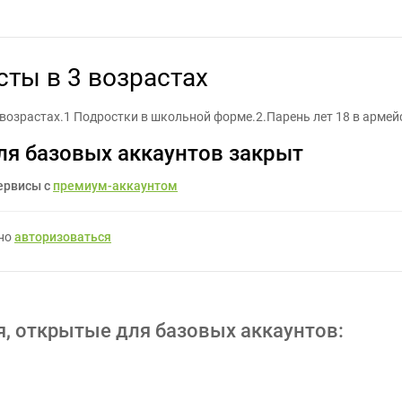
ки жениха и невесты в 3 возрастах - Задание для фрилансеров #1
сты в 3 возрастах
озрастах.1 Подростки в школьной форме.2.Парень лет 18 в арме
ля базовых аккаунтов закрыт
ервисы с
премиум-аккаунтом
жно
авторизоваться
я, открытые для базовых аккаунтов: