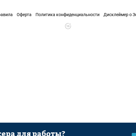
равила
Оферта
Политика конфиденциальности
Дисклеймер о 
ера для работы?