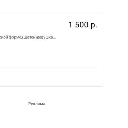
254945
1 500 р.
йской форме,(Шатен)девушка…
Реклама