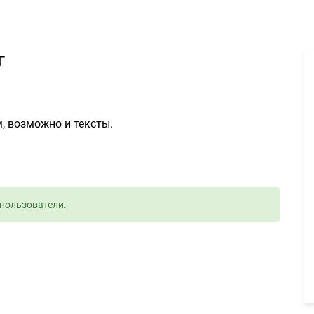
райт текстов про майнинг 50руб. - Задание для фрилансеров #851
г
, возможно и тексты.
пользователи.