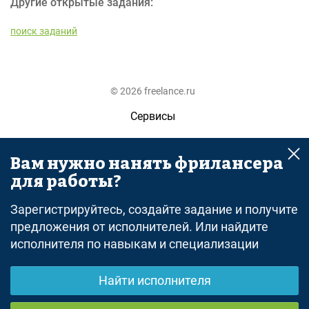
Другие открытые задания:
поиск заданий
© 2026 freelance.ru
Сервисы
Помощь
Вам нужно нанять фрилансера
Поиск
для работы?
Правила
Зарегистрируйтесь, создайте задание и получите
Оферта
предложения от исполнителей. Или найдите
исполнителя по навыкам и специализации
Политика конфиденциальности
Дисклеймер о ЗоЗПП
Найти исполнителя
Отказ от ответственности