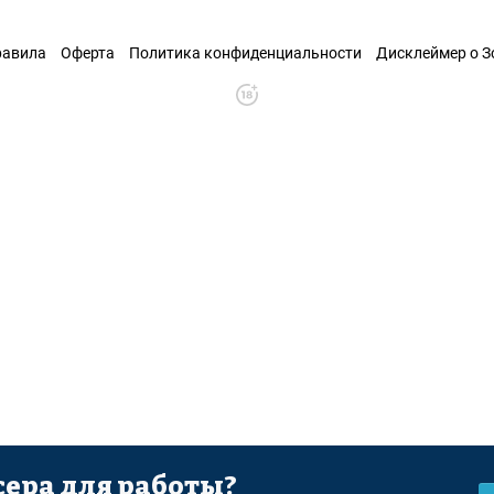
равила
Оферта
Политика конфиденциальности
Дисклеймер о 
ера для работы?