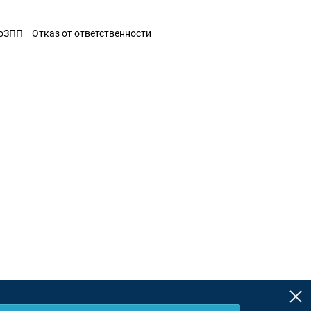
ЗоЗПП
Отказ от ответственности