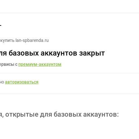
Реклама яндекс директ - Задание для фрилансеров #1543503
т
купить lan-spbarenda.ru
ля базовых аккаунтов закрыт
ервисы с
премиум-аккаунтом
жно
авторизоваться
я, открытые для базовых аккаунтов: