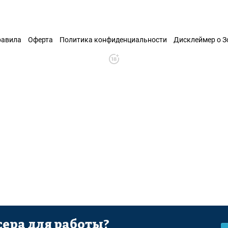
равила
Оферта
Политика конфиденциальности
Дисклеймер о 
ера для работы?