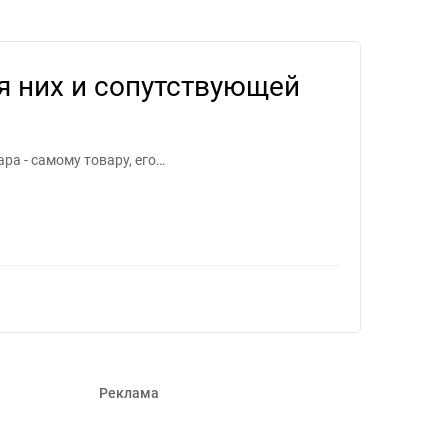
дание для фрилансеров #1121830
я них и сопутствующей
а - самому товару, его…
Реклама