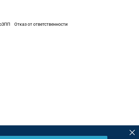
ЗоЗПП
Отказ от ответственности