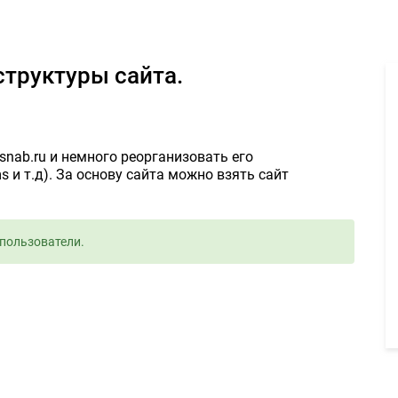
реорганизация структуры сайта. 12000руб. - Задание для фриланс
структуры сайта.
nab.ru и немного реорганизовать его
ms и т.д). За основу сайта можно взять сайт
пользователи.