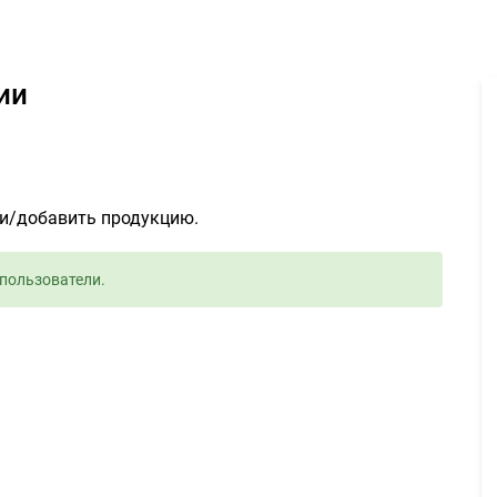
Редактирование презентации - Задание для фрилансеров #105163
ии
и/добавить продукцию.
пользователи.