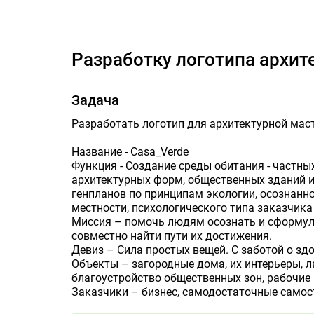
Разработку ло
Разработку логотипа архи
Задача
Разработать логотип для архитектурной мас
Название - Casa_Verde
Функция - Создание среды обитания - частн
архитектурных форм, общественных зданий 
генпланов по принципам экологии, осознанно
местности, психологического типа заказчика 
Миссия – помочь людям осознать и сформули
совместно найти пути их достижения.
Девиз – Сила простых вещей. С заботой о здо
Объекты – загородные дома, их интерьеры, 
благоустройство общественных зон, рабочие 
Заказчики – бизнес, самодостаточные само