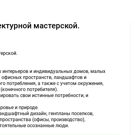
готипа архитектурной мастерской. 2000руб. - Задание для фрила
тектурной мастерской.
терской.
ых интерьеров и индивидуальных домов, малых
и офисных пространств, ландшафтов и
го потребления, а также с учетом окружения,
(конечного потребителя).
ровать свои истинные потребности, и
ровье и природе.
ландшафтный дизайн, генпланы поселков,
пространства (офисы, производство),
стоятельные осознанные люди.