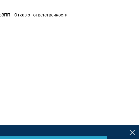
ЗоЗПП
Отказ от ответственности