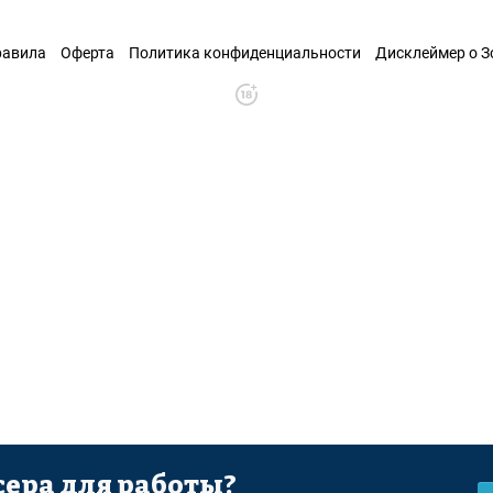
равила
Оферта
Политика конфиденциальности
Дисклеймер о 
ера для работы?