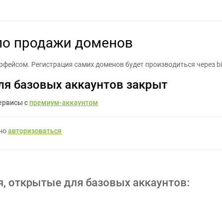
отка "витрины" по продажи доменов - Задание для фрилансеров #
 по продажи доменов
фейсом. Регистрация самих доменов будет производиться через bil
ля базовых аккаунтов закрыт
ервисы с
премиум-аккаунтом
жно
авторизоваться
я, открытые для базовых аккаунтов: