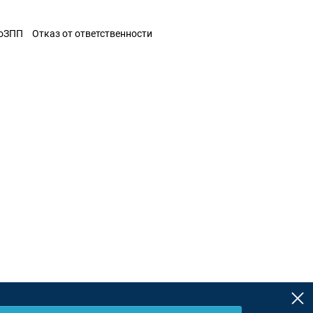
ЗоЗПП
Отказ от ответственности