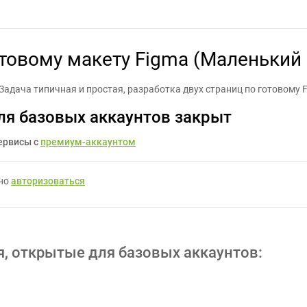
 по готовому макету Figma (Маленький проект) - Задание для фри
отовому макету Figma (Маленький 
Задача типичная и простая, разработка двух страниц по готовому F
ля базовых аккаунтов закрыт
ервисы с
премиум-аккаунтом
жно
авторизоваться
я, открытые для базовых аккаунтов: