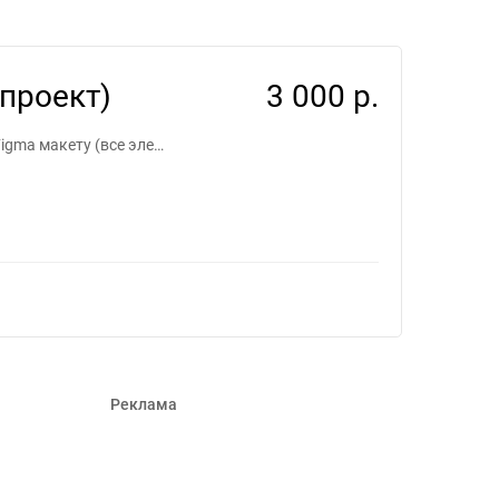
лансеров #1260803
проект)
3 000 р.
igma макету (все эле…
Реклама