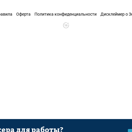
равила
Оферта
Политика конфиденциальности
Дисклеймер о 
ера для работы?