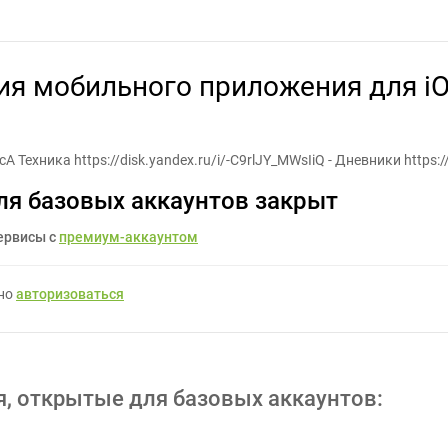
мобильного приложения для iOS и Android Этап 2 из 3х - Задание
ия мобильного приложения для iO
A Техника https://disk.yandex.ru/i/-C9rlJY_MWsIiQ - Дневники https:/
ля базовых аккаунтов закрыт
ервисы с
премиум-аккаунтом
жно
авторизоваться
я, открытые для базовых аккаунтов: