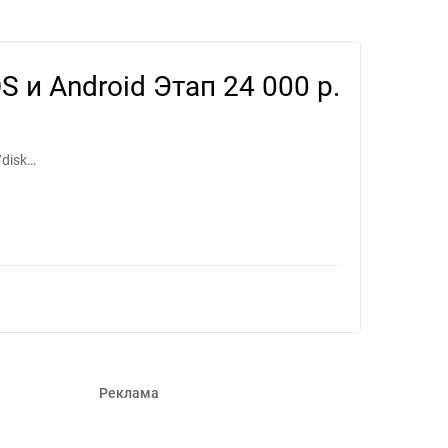
 для фрилансеров #1626044
S и Android Этап
24 000 р.
/disk…
Реклама