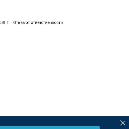
ЗоЗПП
Отказ от ответственности