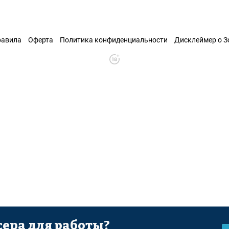
равила
Оферта
Политика конфиденциальности
Дисклеймер о 
ера для работы?