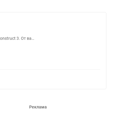
ров #1534203
nstruct 3. От ва…
Реклама