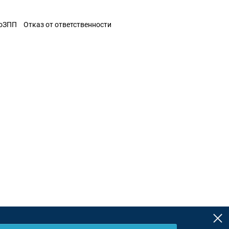
ЗоЗПП
Отказ от ответственности