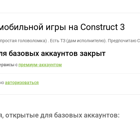
прототипа мобильной игры на Construct 3 - Задание для фрилансе
мобильной игры на Construct 3
простая головоломка) . Есть ТЗ (дам исполнителю). Предпочитаю Co
ля базовых аккаунтов закрыт
ервисы с
премиум-аккаунтом
жно
авторизоваться
я, открытые для базовых аккаунтов: