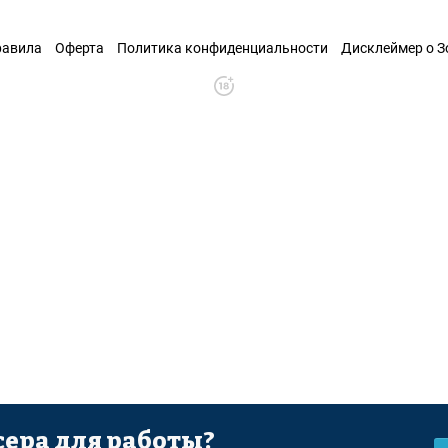
равила
Оферта
Политика конфиденциальности
Дисклеймер о 
ера для работы?