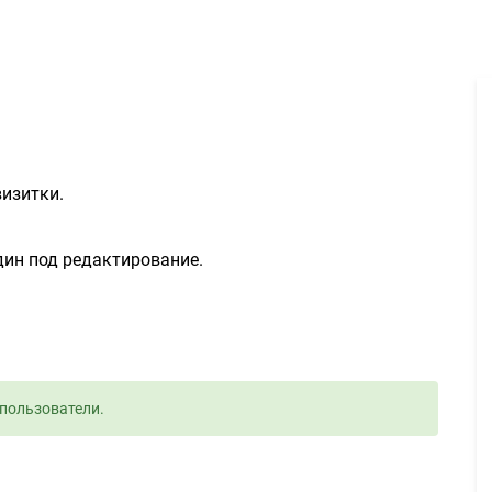
Разработка макета визитки - Задание для фрилансеров #788035
визитки.
дин под редактирование.
пользователи.