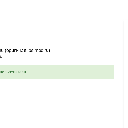
Разработка макета сайта - Задание для фрилансеров #907057
ru (оригинал ips-med.ru)
.
пользователи.