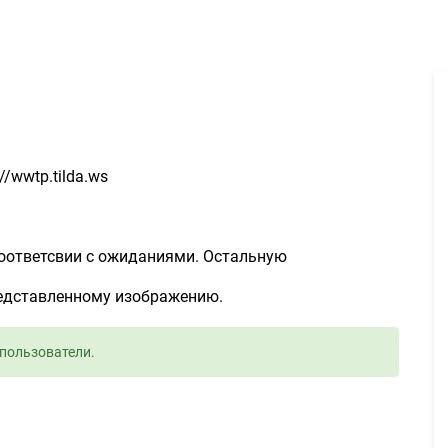
Разработка контента - Задание для фрилансеров #1242242
/wwtp.tilda.ws
 соответсвии с ожиданиями. Остальную
редставленному изображению.
пользователи.