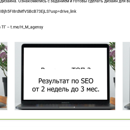
 дизайна. Ознакомились с заданием и готовы сделать дизайн для в
BIBjh5FI8rdMfVSBcB73EjLS?usp=drive_link
 ТГ – t.me/H_M_agensy