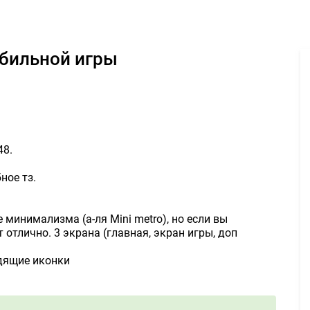
ботка дизайна для мобильной игры - Задание для фрилансеров #1
обильной игры
48.
ное тз.
 минимализма (а-ля Mini metro), но если вы
 отлично. 3 экрана (главная, экран игры, доп
одящие иконки