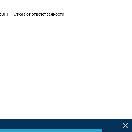
ЗоЗПП
Отказ от ответственности