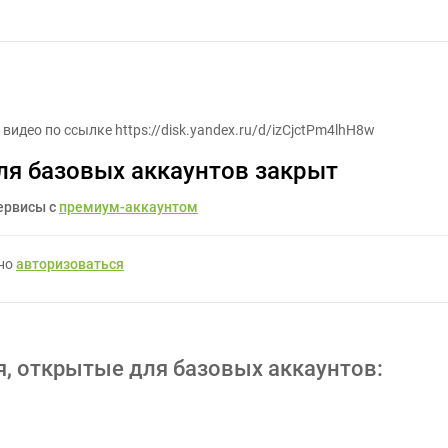
Разработать видео - Задание для фрилансеров #1665246
видео по ссылке https://disk.yandex.ru/d/izCjctPm4lhH8w
ля базовых аккаунтов закрыт
ервисы с
премиум-аккаунтом
жно
авторизоваться
я, открытые для базовых аккаунтов: