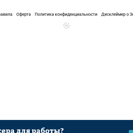
равила
Оферта
Политика конфиденциальности
Дисклеймер о 
ера для работы?