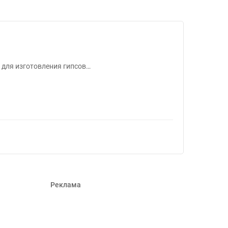
серов #1278174
 для изготовления гипсов…
Реклама