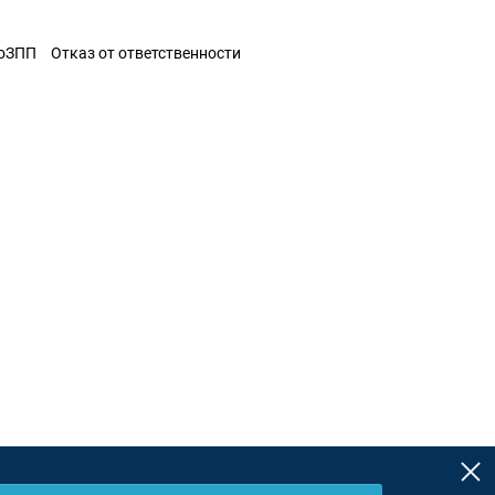
ЗоЗПП
Отказ от ответственности