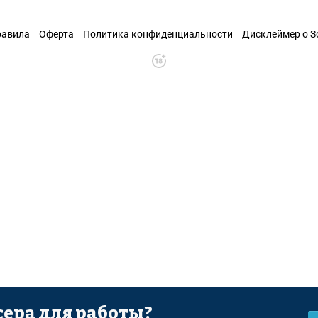
равила
Оферта
Политика конфиденциальности
Дисклеймер о 
ера для работы?