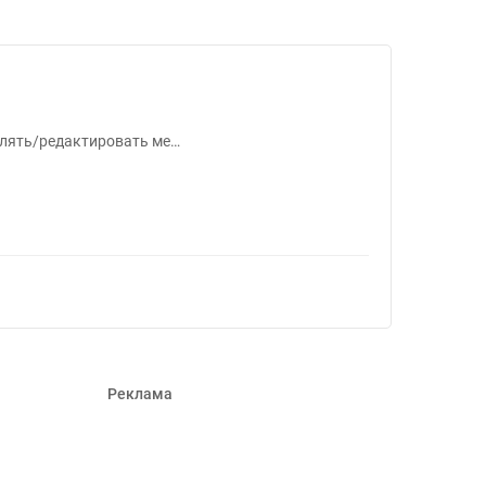
в #1540426
алять/редактировать ме…
Реклама