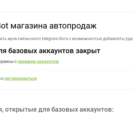
ть Telegram Bot магазина автопродаж - Задание для фрилансеро
Bot магазина автопродаж
тать мультиязычного telegram бота с возможностью добавлять/уд
ля базовых аккаунтов закрыт
ервисы с
премиум-аккаунтом
жно
авторизоваться
я, открытые для базовых аккаунтов: