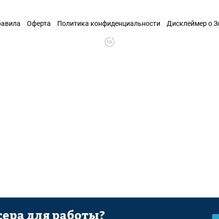
равила
Оферта
Политика конфиденциальности
Дисклеймер о 
ера для работы?