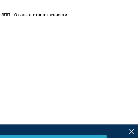
ЗоЗПП
Отказ от ответственности