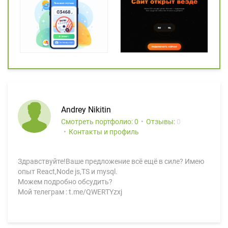
Andrey Nikitin
Смотреть портфолио: 0
Отзывы:
0
Контакты и профиль
Здравствуйте!Ваше предложение всё ещё в силе? Имею
опыт React,Node js,TS и mysql.
Можем подробно обсудить?
Мой телеграм : t.me/QWERTYzxj