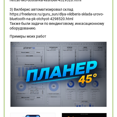
netcat-iiko-dostavka-keshbek-4329328.html
3) Вилберис автоматизировал склад
https://freelance.ru/guru_sun/dlya-vildberis-sklada-urovo-
bluetooth-na-pk-otchyot-4298520.html
Также были задачи по вендинговому, инкасационному
оборудованию.
Примеры моих работ