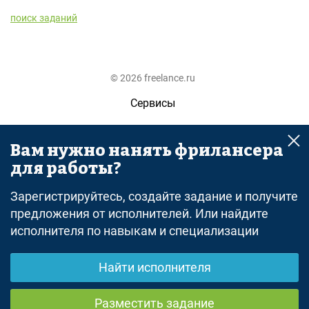
поиск заданий
© 2026 freelance.ru
Сервисы
Помощь
Вам нужно нанять фрилансера
Поиск
для работы?
Правила
Зарегистрируйтесь, создайте задание и получите
Оферта
предложения от исполнителей. Или найдите
исполнителя по навыкам и специализации
Политика конфиденциальности
Дисклеймер о ЗоЗПП
Найти исполнителя
Отказ от ответственности
Разместить задание