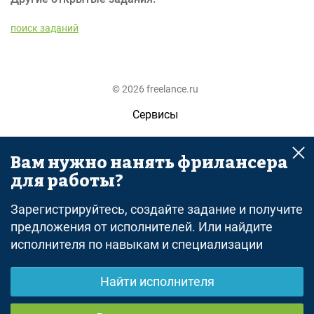
поиск заданий
© 2026 freelance.ru
Сервисы
Помощь
Вам нужно нанять фрилансера
Поиск
для работы?
Правила
Зарегистрируйтесь, создайте задание и получите
Оферта
предложения от исполнителей. Или найдите
исполнителя по навыкам и специализации
Политика конфиденциальности
Дисклеймер о ЗоЗПП
Найти исполнителя
Отказ от ответственности