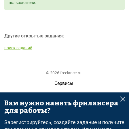
пользователи.
Другие открытые задания:
поиск заданий
© 2026 freelance.ru
Сервисы
Помощь
Вам нужно нанять фрилансера
Поиск
для работы?
Правила
Зарегистрируйтесь, создайте задание и получите
Оферта