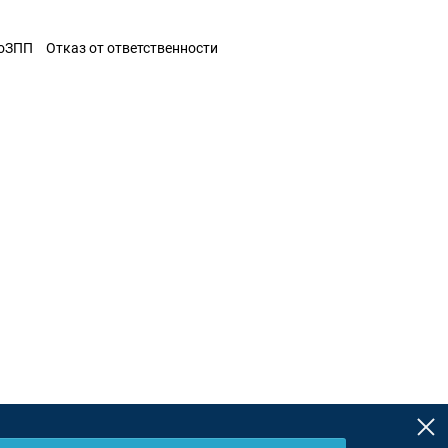
ЗоЗПП
Отказ от ответственности