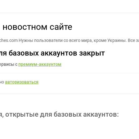
кация заметок на новостном сайте - Задание для фрилансеров #1
 новостном сайте
anches.com Нужны пользователи со всего мира, кроме Украины. Все 
ля базовых аккаунтов закрыт
ервисы с
премиум-аккаунтом
жно
авторизоваться
я, открытые для базовых аккаунтов: