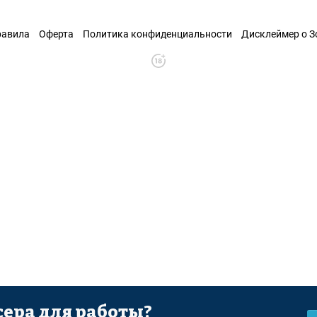
равила
Оферта
Политика конфиденциальности
Дисклеймер о 
ера для работы?