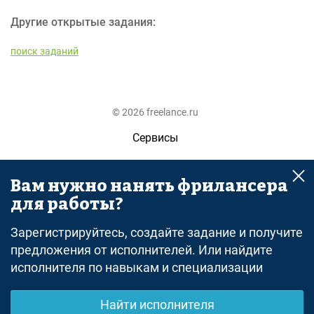
Другие открытые задания:
поиск заданий
© 2026 freelance.ru
Сервисы
Помощь
Вам нужно нанять фрилансера
Поиск
для работы?
Правила
Зарегистрируйтесь, создайте задание и получите
Оферта
предложения от исполнителей. Или найдите
исполнителя по навыкам и специализации
Политика конфиденциальности
Дисклеймер о ЗоЗПП
Найти исполнителя