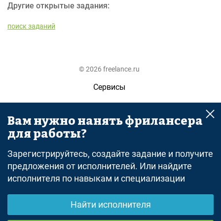
Другие открытые задания:
поиск заданий
© 2026 freelance.ru
Сервисы
Помощь
Вам нужно нанять фрилансера
Поиск
для работы?
Правила
Зарегистрируйтесь, создайте задание и получите
Оферта
предложения от исполнителей. Или найдите
исполнителя по навыкам и специализации
Политика конфиденциальности
Дисклеймер о ЗоЗПП
Найти исполнителя
Отказ от ответственности