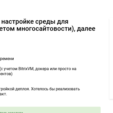
окальной разработки (с учетом многосайтовости), далее деплоя »
четом многосайтовости), далее
времени
 учетом BitrixVM, докера или просто на
ентов)
тройкой деплоя. Хотелось бы реализовать
акт.