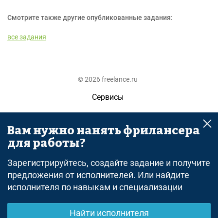
Смотрите также другие опубликованные задания:
все задания
© 2026 freelance.ru
Сервисы
Помощь
Вам нужно нанять фрилансера
Поиск
для работы?
Правила
Зарегистрируйтесь, создайте задание и получите
Оферта
предложения от исполнителей. Или найдите
исполнителя по навыкам и специализации
Политика конфиденциальности
Дисклеймер о ЗоЗПП
Найти исполнителя