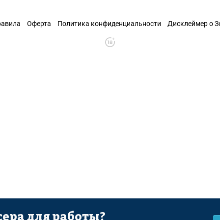
равила
Оферта
Политика конфиденциальности
Дисклеймер о 
ера для работы?