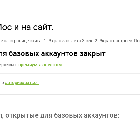
ложение Андроид Иос и на сайт. - Задание для фрилансеров #125
с и на сайт.
 на странице сайта. 1. Экран заставка 3 сек. 2. Экран настроек: П
ля базовых аккаунтов закрыт
ервисы с
премиум-аккаунтом
жно
авторизоваться
я, открытые для базовых аккаунтов: