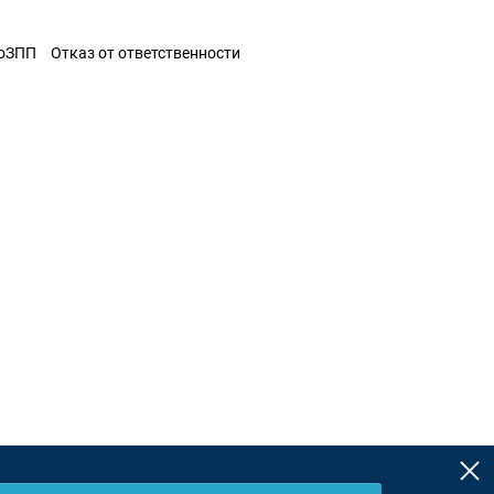
ЗоЗПП
Отказ от ответственности