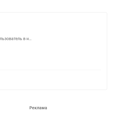
2037
ользователь в н…
Реклама