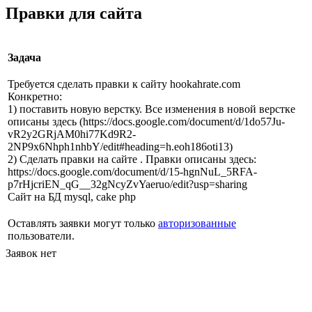
Правки для сайта
Задача
Требуется сделать правки к сайту hookahrate.com
Конкретно:
1) поставить новую верстку. Все изменения в новой верстке
описаны здесь (https://docs.google.com/document/d/1do57Ju-
vR2y2GRjAM0hi77Kd9R2-
2NP9x6Nhph1nhbY/edit#heading=h.eoh186oti13)
2) Сделать правки на сайте . Правки описаны здесь:
https://docs.google.com/document/d/15-hgnNuL_5RFA-
p7rHjcriEN_qG__32gNcyZvYaeruo/edit?usp=sharing
Сайт на БД mysql, cake php
Оставлять заявки могут только
авторизованные
пользователи.
Заявок нет