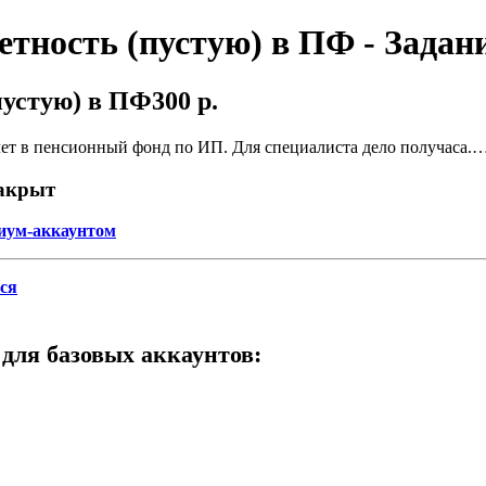
тность (пустую) в ПФ - Задан
пустую) в ПФ
300 р.
чет в пенсионный фонд по ИП. Для специалиста дело получаса.
закрыт
иум-аккаунтом
ся
для базовых аккаунтов: