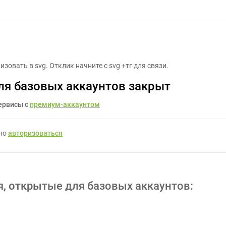
По jpg отрисовать svg - Задание для фрилансеров #1631658
зовать в svg. Отклик начните с svg +тг для связи.
ля базовых аккаунтов закрыт
ервисы с
премиум-аккаунтом
жно
авторизоваться
я, открытые для базовых аккаунтов: