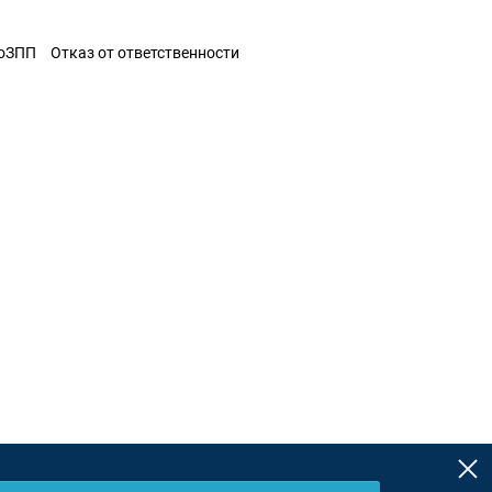
ЗоЗПП
Отказ от ответственности