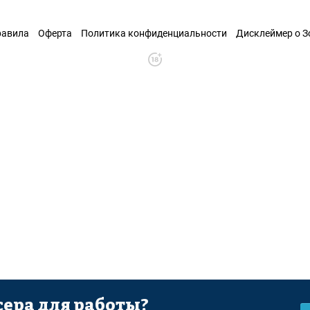
равила
Оферта
Политика конфиденциальности
Дисклеймер о 
ера для работы?