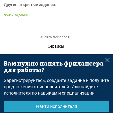
Другие открытые задания:
поиск заданий
© 2026 freelance.ru
Сервисы
Помощь
Вам нужно нанять фрилансера
Поиск
для работы?
Правила
Зарегистрируйтесь, создайте задание и получите
Оферта
предложения от исполнителей. Или найдите
исполнителя по навыкам и специализации
Политика конфиденциальности
Дисклеймер о ЗоЗПП
Найти исполнителя