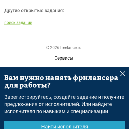
Другие открытые задания:
поиск заданий
© 2026 freelance.ru
Сервисы
Помощь
Вам нужно нанять фрилансера
Поиск
для работы?
Правила
Зарегистрируйтесь, создайте задание и получите
Оферта
предложения от исполнителей. Или найдите
исполнителя по навыкам и специализации
Политика конфиденциальности
Дисклеймер о ЗоЗПП
Найти исполнителя