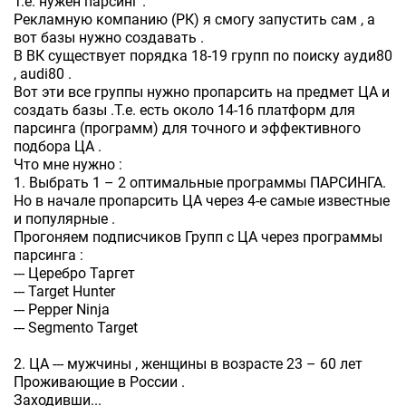
Т.е. нужен парсинг .
Рекламную компанию (РК) я смогу запустить сам , а
вот базы нужно создавать .
В ВК существует порядка 18-19 групп по поиску ауди80
, audi80 .
Вот эти все группы нужно пропарсить на предмет ЦА и
создать базы .Т.е. есть около 14-16 платформ для
парсинга (программ) для точного и эффективного
подбора ЦА .
Что мне нужно :
1. Выбрать 1 – 2 оптимальные программы ПАРСИНГА.
Но в начале пропарсить ЦА через 4-е самые известные
и популярные .
Прогоняем подписчиков Групп с ЦА через программы
парсинга :
--- Церебро Таргет
--- Target Hunter
--- Pepper Ninja
--- Segmento Target
2. ЦА --- мужчины , женщины в возрасте 23 – 60 лет
Проживающие в России .
Заходивши...