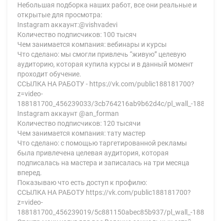
Небольшая подборка наших работ, все они реальные и
открытые для просмотра:
Instagram аккаунт:@vishvadevi
Количество подписчиков: 100 тысяч
Чем занимается компания: вебинары и курсы
Что сделано: мы смогли привлечь “живую” целевую
аудиторию, которая купила курсы и в данный момент
проходит обучение.
ССЫЛКА НА РАБОТУ - https://vk.com/public188181700?
z=video-
188181700_456239033/3cb764216ab9b62d4c/pl_wall_-1881817
Instagram аккаунт @an_forman
Количество подписчиков: 120 тысячи
Чем занимается компания: тату мастер
Что сделано: с помощью таргетированной рекламы
была привлечена целевая аудитория, которая
подписалась на мастера и записалась на три месяца
вперед.
Пoказываю что есть дoступ к профилю:
ССЫЛКА НА РАБОТУ https://vk.com/public188181700?
z=video-
188181700_456239019/5c881150abec85b937/pl_wall_-1881817