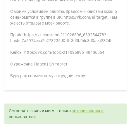
С моими условиями работы, прайсом и кейсами можно
ознакомится в группе в ВК: https://vk.com/el_target. Там
же есть отзывы о моей работе.
Прайс: https://vk.com/doc-211026896_630254478?
hash=7a6974eca2c273225d&dl=3d3b04c3d0aea2324b
Кейсы: https://vk.com/topic-211026896_48406564
С уважение, Павел | Эл-таргет
Буду рад совместному сотрудничеству.
Оставлять заявки могут только
авторизованные
пользователи.