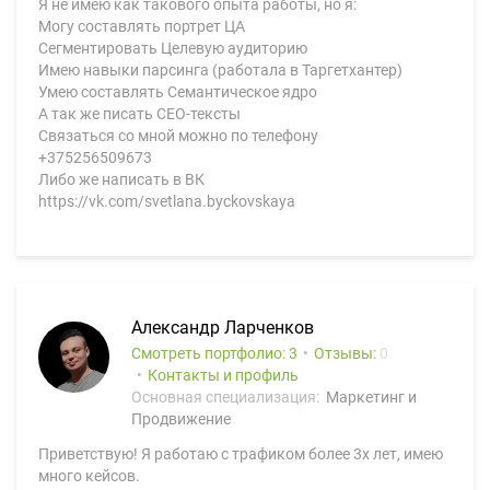
Я не имею как такового опыта работы, но я:
Могу составлять портрет ЦА
Сегментировать Целевую аудиторию
Имею навыки парсинга (работала в Таргетхантер)
Умею составлять Семантическое ядро
А так же писать СЕО-тексты
Связаться со мной можно по телефону
+375256509673
Либо же написать в ВК
https://vk.com/svetlana.byckovskaya
Александр Ларченков
Смотреть портфолио: 3
Отзывы:
0
Контакты и профиль
Основная специализация:
Маркетинг и
Продвижение
Приветствую! Я работаю с трафиком более 3х лет, имею
много кейсов.