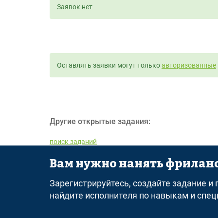
Заявок нет
Оставлять заявки могут только
авторизованные
Другие открытые задания:
поиск заданий
Вам нужно нанять фриланс
© 2026 freelance.ru
Сервисы
Помощь
Поиск
П
Зарегистрируйтесь, создайте задание и
найдите исполнителя по навыкам и спе