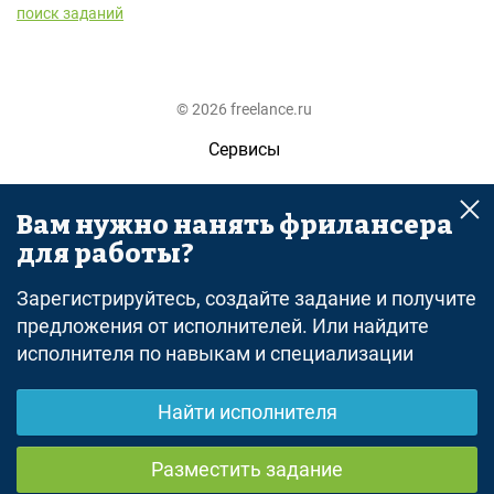
поиск заданий
© 2026 freelance.ru
Сервисы
Помощь
Вам нужно нанять фрилансера
Поиск
для работы?
Правила
Зарегистрируйтесь, создайте задание и получите
Оферта
предложения от исполнителей. Или найдите
исполнителя по навыкам и специализации
Политика конфиденциальности
Дисклеймер о ЗоЗПП
Найти исполнителя
Отказ от ответственности
Разместить задание