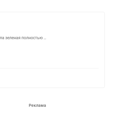
1472448
ыла зеленая полностью …
Реклама