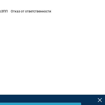
ЗоЗПП
Отказ от ответственности