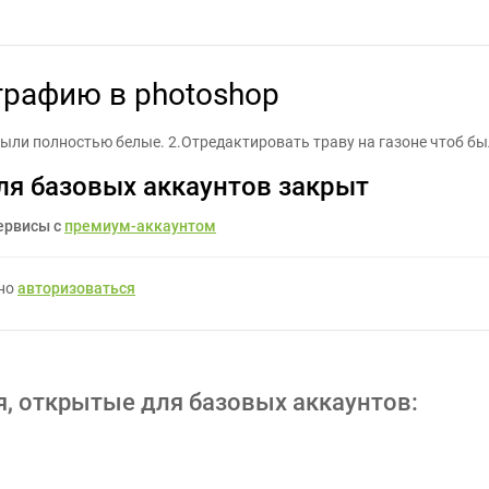
ктировать фотографию в photoshop - Задание для фрилансеров #
графию в photoshop
были полностью белые. 2.Отредактировать траву на газоне чтоб б
ля базовых аккаунтов закрыт
ервисы с
премиум-аккаунтом
жно
авторизоваться
я, открытые для базовых аккаунтов: