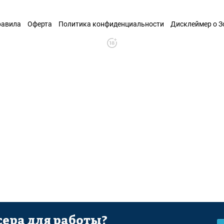
равила
Оферта
Политика конфиденциальности
Дисклеймер о 
ера для работы?