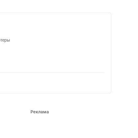
66785
ютеры
Реклама