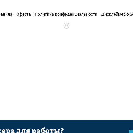
равила
Оферта
Политика конфиденциальности
Дисклеймер о 
ера для работы?