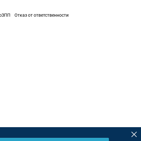
ЗоЗПП
Отказ от ответственности