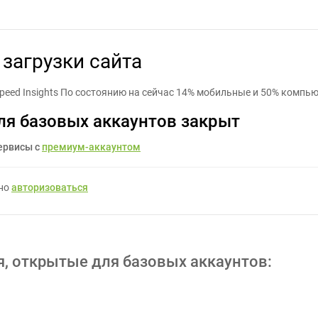
мизация скорости загрузки сайта - Задание для фрилансеров #11
загрузки сайта
eSpeed Insights По состоянию на сейчас 14% мобильные и 50% компь
ля базовых аккаунтов закрыт
ервисы с
премиум-аккаунтом
жно
авторизоваться
я, открытые для базовых аккаунтов: