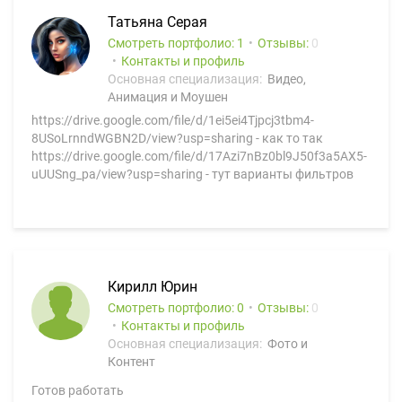
Татьяна Серая
Смотреть портфолио: 1
Отзывы:
0
Контакты и профиль
Основная специализация:
Видео,
Анимация и Моушен
https://drive.google.com/file/d/1ei5ei4Tjpcj3tbm4-
8USoLrnndWGBN2D/view?usp=sharing - как то так
https://drive.google.com/file/d/17Azi7nBz0bl9J50f3a5AX5-
uUUSng_pa/view?usp=sharing - тут варианты фильтров
Кирилл Юрин
Смотреть портфолио: 0
Отзывы:
0
Контакты и профиль
Основная специализация:
Фото и
Контент
Готов работать